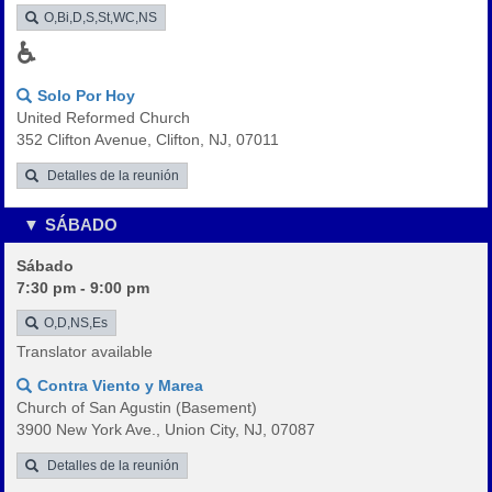
O,Bi,D,S,St,WC,NS
♿
Solo Por Hoy
United Reformed Church
352 Clifton Avenue, Clifton, NJ, 07011
Detalles de la reunión
SÁBADO
Sábado
7:30 pm - 9:00 pm
O,D,NS,Es
Translator available
Contra Viento y Marea
Church of San Agustin (Basement)
3900 New York Ave., Union City, NJ, 07087
Detalles de la reunión